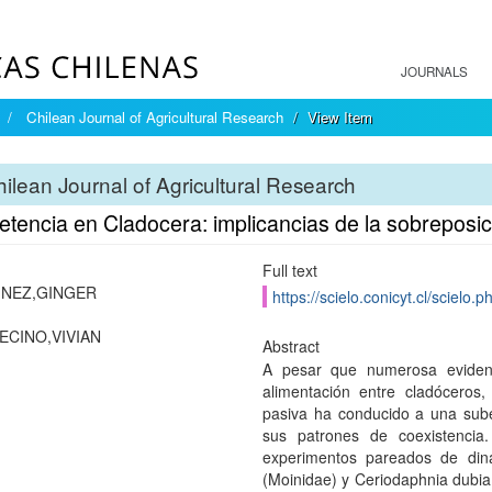
JOURNALS
Chilean Journal of Agricultural Research
View Item
ilean Journal of Agricultural Research
encia en Cladocera: implicancias de la sobreposici
Full text
INEZ,GINGER
https://scielo.conicyt.cl/scie
CINO,VIVIAN
Abstract
A pesar que numerosa evidenc
alimentación entre cladóceros,
pasiva ha conducido a una sube
sus patrones de coexistencia
experimentos pareados de din
(Moinidae) y Ceriodaphnia dubia 