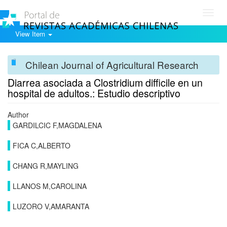
Toggl
navig
View Item
Chilean Journal of Agricultural Research
Diarrea asociada a Clostridium difficile en un
hospital de adultos.: Estudio descriptivo
Author
GARDILCIC F,MAGDALENA
FICA C,ALBERTO
CHANG R,MAYLING
LLANOS M,CAROLINA
LUZORO V,AMARANTA