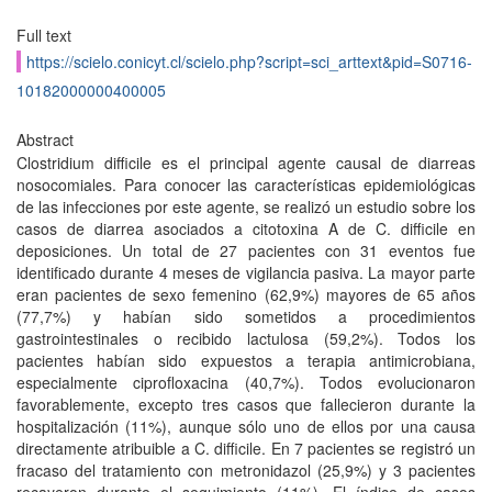
Full text
https://scielo.conicyt.cl/scielo.php?script=sci_arttext&pid=S0716-
10182000000400005
Abstract
Clostridium difficile es el principal agente causal de diarreas
nosocomiales. Para conocer las características epidemiológicas
de las infecciones por este agente, se realizó un estudio sobre los
casos de diarrea asociados a citotoxina A de C. difficile en
deposiciones. Un total de 27 pacientes con 31 eventos fue
identificado durante 4 meses de vigilancia pasiva. La mayor parte
eran pacientes de sexo femenino (62,9%) mayores de 65 años
(77,7%) y habían sido sometidos a procedimientos
gastrointestinales o recibido lactulosa (59,2%). Todos los
pacientes habían sido expuestos a terapia antimicrobiana,
especialmente ciprofloxacina (40,7%). Todos evolucionaron
favorablemente, excepto tres casos que fallecieron durante la
hospitalización (11%), aunque sólo uno de ellos por una causa
directamente atribuible a C. difficile. En 7 pacientes se registró un
fracaso del tratamiento con metronidazol (25,9%) y 3 pacientes