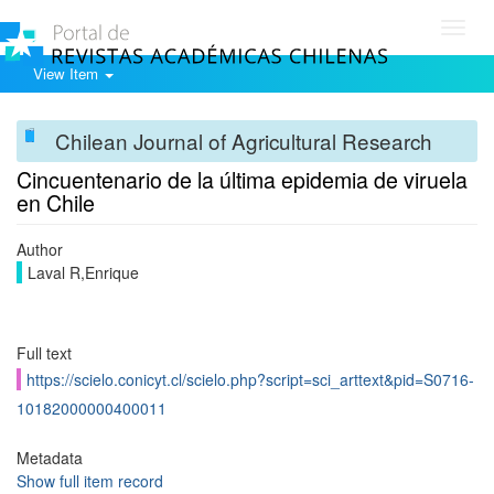
Toggl
navig
View Item
Chilean Journal of Agricultural Research
Cincuentenario de la última epidemia de viruela
en Chile
Author
Laval R,Enrique
Full text
https://scielo.conicyt.cl/scielo.php?script=sci_arttext&pid=S0716-
10182000000400011
Metadata
Show full item record