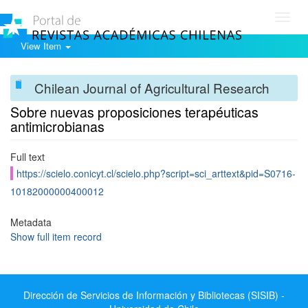
Toggl
navig
View Item
Chilean Journal of Agricultural Research
Sobre nuevas proposiciones terapéuticas
antimicrobianas
Full text
https://scielo.conicyt.cl/scielo.php?script=sci_arttext&pid=S0716-
10182000000400012
Metadata
Show full item record
Dirección de Servicios de Información y Bibliotecas (SISIB) -