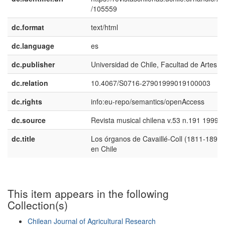
/105559
dc.format
text/html
dc.language
es
dc.publisher
Universidad de Chile, Facultad de Artes
dc.relation
10.4067/S0716-27901999019100003
dc.rights
info:eu-repo/semantics/openAccess
dc.source
Revista musical chilena v.53 n.191 1999
dc.title
Los órganos de Cavaillé-Coll (1811-1899)
en Chile
This item appears in the following
Collection(s)
Chilean Journal of Agricultural Research