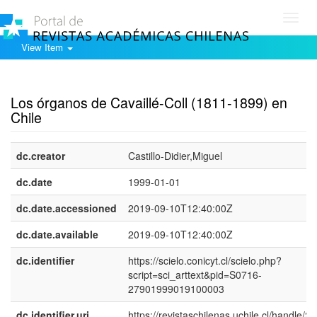
Toggl
navig
View Item
Show simple item record
Los órganos de Cavaillé-Coll (1811-1899) en
Chile
dc.creator
Castillo-Didier,Miguel
dc.date
1999-01-01
dc.date.accessioned
2019-09-10T12:40:00Z
dc.date.available
2019-09-10T12:40:00Z
dc.identifier
https://scielo.conicyt.cl/scielo.php?
script=sci_arttext&pid=S0716-
27901999019100003
dc.identifier.uri
https://revistaschilenas.uchile.cl/handle/2