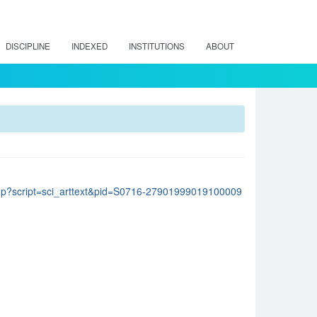
DISCIPLINE
INDEXED
INSTITUTIONS
ABOUT
lo.php?script=sci_arttext&pid=S0716-27901999019100009