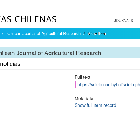
JOURNALS
Chilean Journal of Agricultural Research
View Item
ilean Journal of Agricultural Research
noticias
Full text
https://scielo.conicyt.cl/scie
Metadata
Show full item record