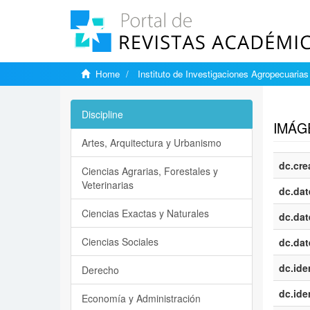
Home
Instituto de Investigaciones Agropecuarias
Show si
Discipline
IMÁGE
Artes, Arquitectura y Urbanismo
dc.cre
Ciencias Agrarias, Forestales y
Veterinarias
dc.dat
Ciencias Exactas y Naturales
dc.dat
Ciencias Sociales
dc.dat
dc.iden
Derecho
dc.iden
Economía y Administración