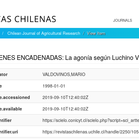
JOURNALS
Chilean Journal of Agricultural Research
View Item
mple item record
NES ENCADENADAS: La agonía según Luchino Visc
ator
VALDOVINOS,MARIO
e
1998-01-01
e.accessioned
2019-09-10T12:40:02Z
e.available
2019-09-10T12:40:02Z
tifier
https://scielo.conicyt.cl/scielo.php?script=sci
tifier.uri
https://revistaschilenas.uchile.cl/handle/2250/10