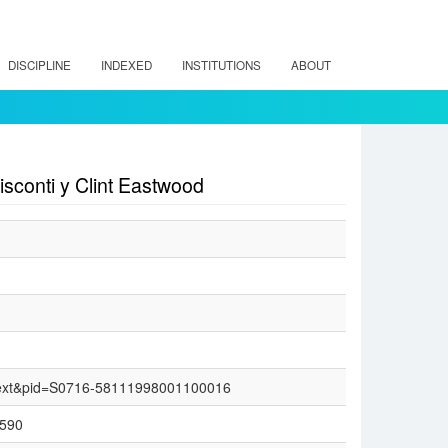
DISCIPLINE
INDEXED
INSTITUTIONS
ABOUT
onti y Clint Eastwood
_arttext&pid=S0716-58111998001100016
5590