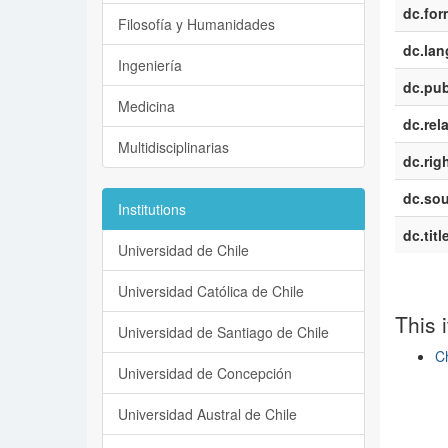
dc.for
Filosofía y Humanidades
dc.la
Ingeniería
dc.pub
Medicina
dc.rel
Multidisciplinarias
dc.rig
dc.sou
Institutions
dc.titl
Universidad de Chile
Universidad Católica de Chile
This 
Universidad de Santiago de Chile
Ch
Universidad de Concepción
Show si
Universidad Austral de Chile