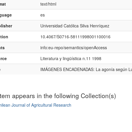
mat
text/html
nguage
es
lisher
Universidad Católica Silva Henríquez
ation
10.4067/S0716-58111998001100016
hts
info:eu-repo/semantics/openAccess
rce
Literatura y lingüística n.11 1998
e
IMÁGENES ENCADENADAS: La agonía según Luchi
item appears in the following Collection(s)
ilean Journal of Agricultural Research
mple item record