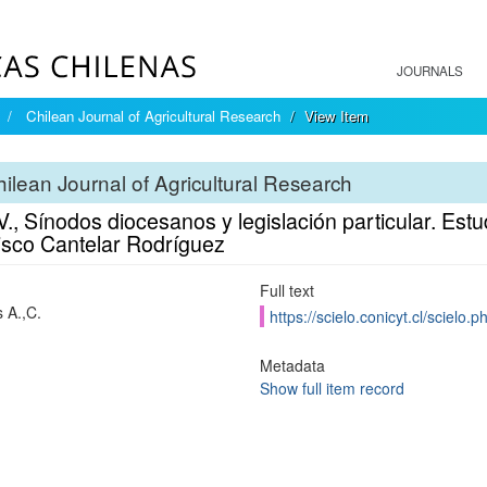
JOURNALS
Chilean Journal of Agricultural Research
View Item
ilean Journal of Agricultural Research
., Sínodos diocesanos y legislación particular. Estud
isco Cantelar Rodríguez
Full text
s A.,C.
https://scielo.conicyt.cl/scie
Metadata
Show full item record