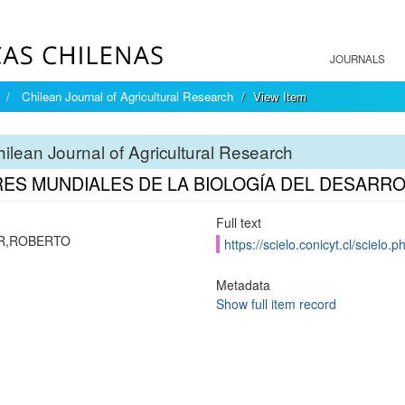
JOURNALS
Chilean Journal of Agricultural Research
View Item
ilean Journal of Agricultural Research
RES MUNDIALES DE LA BIOLOGÍA DEL DESARR
Full text
R,ROBERTO
https://scielo.conicyt.cl/scie
Metadata
Show full item record