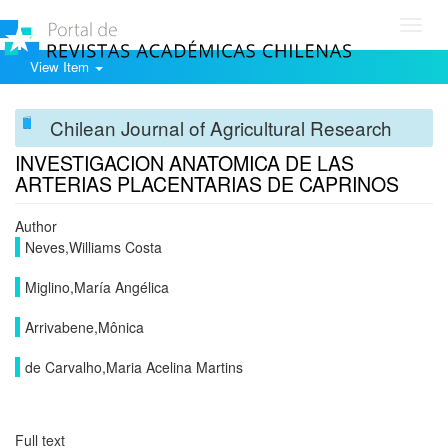
Toggl
navig
View Item
Chilean Journal of Agricultural Research
INVESTIGACION ANATOMICA DE LAS
ARTERIAS PLACENTARIAS DE CAPRINOS
Author
Neves,Williams Costa
Miglino,María Angélica
Arrivabene,Mônica
de Carvalho,Maria Acelina Martins
Full text