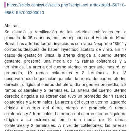
https://scielo.conicyt.cl/scielo.php?script=sci_arttext&pid=S0716-
98681997000200013
Abstract
Se estudió la ramificación de las arterias umbilicales en la
placenta de 35 caprinos, adultos originarios del Estado de Piauí,
Brasil. Las arterias fueron inyectadas con látex Neoprene "650" y
corroídas después de haber inyectado acetato de vinilo. En 17
casos de gestación única, la arteria dirigida al cuerno uterino
gestante, presentó una media de 12 ramas colaterales y 2
terminales. La arteria del cuerno uterino no gestante mostró, en
promedio, 19 ramas colaterales y 2 terminales. En 13
observaciones de gestación gemelar, la arteria del cuerno uterino
derecho, dirigida al cuerpo del útero, dio origen en promedio, a 8
ramos colaterales y 2 terminales. La arteria del cuerno uterino
derecho dirigida a su extremidad tuvo un promedio de 11 ramos
colaterales y 2 terminales. La arteria del cuerno uterino izquierdo
dirigida al cuerpo del útero, otorgó en promedio 9 ramos
colaterales y 2 terminales. La arteria del cuerno uterino izquierdo
dirigida a su extremidad, emitió una media de 10 ramas
colaterales y 2 terminales. A nivel de cotiledones, las arterias