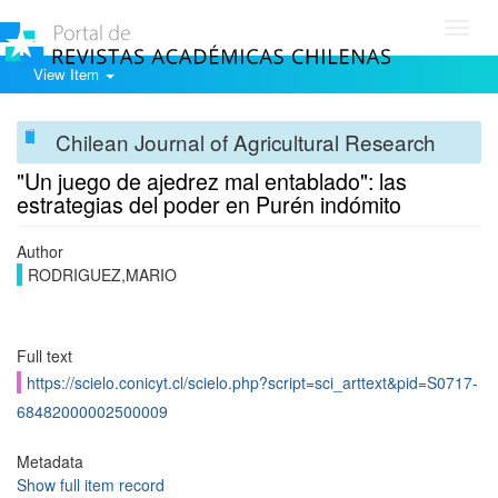
Toggl
navig
View Item
Chilean Journal of Agricultural Research
"Un juego de ajedrez mal entablado": las
estrategias del poder en Purén indómito
Author
RODRIGUEZ,MARIO
Full text
https://scielo.conicyt.cl/scielo.php?script=sci_arttext&pid=S0717-
68482000002500009
Metadata
Show full item record