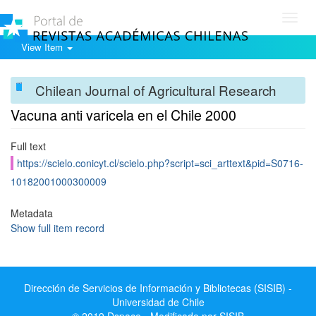
Toggl
navig
View Item
Chilean Journal of Agricultural Research
Vacuna anti varicela en el Chile 2000
Full text
https://scielo.conicyt.cl/scielo.php?script=sci_arttext&pid=S0716-
10182001000300009
Metadata
Show full item record
Dirección de Servicios de Información y Bibliotecas (SISIB) -
Universidad de Chile