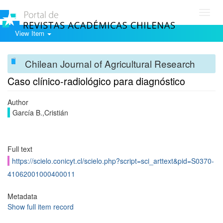
Toggl
navig
View Item
Chilean Journal of Agricultural Research
Caso clínico-radiológico para diagnóstico
Author
García B.,Cristián
Full text
https://scielo.conicyt.cl/scielo.php?script=sci_arttext&pid=S0370-
41062001000400011
Metadata
Show full item record