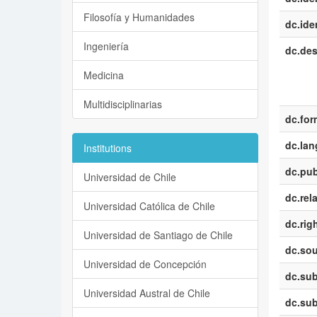
Filosofía y Humanidades
dc.iden
Ingeniería
dc.des
Medicina
Multidisciplinarias
dc.for
dc.la
Institutions
dc.pub
Universidad de Chile
dc.rel
Universidad Católica de Chile
dc.rig
Universidad de Santiago de Chile
dc.sou
Universidad de Concepción
dc.sub
Universidad Austral de Chile
dc.sub