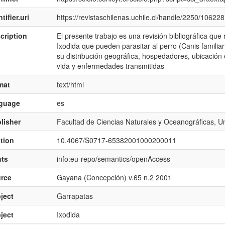
tifier.uri
https://revistaschilenas.uchile.cl/handle/2250/106228
cription
El presente trabajo es una revisión bibliográfica qu
Ixodida que pueden parasitar al perro (Canis familiar
su distribución geográfica, hospedadores, ubicación e
vida y enfermedades transmitidas
mat
text/html
nguage
es
lisher
Facultad de Ciencias Naturales y Oceanográficas, U
ation
10.4067/S0717-65382001000200011
hts
info:eu-repo/semantics/openAccess
rce
Gayana (Concepción) v.65 n.2 2001
ject
Garrapatas
ject
Ixodida