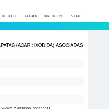
DISCIPLINE
INDEXED
INSTITUTIONS
ABOUT
ATAS (ACARI: IXODIDA) ASOCIADAS
text&pid=S0717-65382001000200011