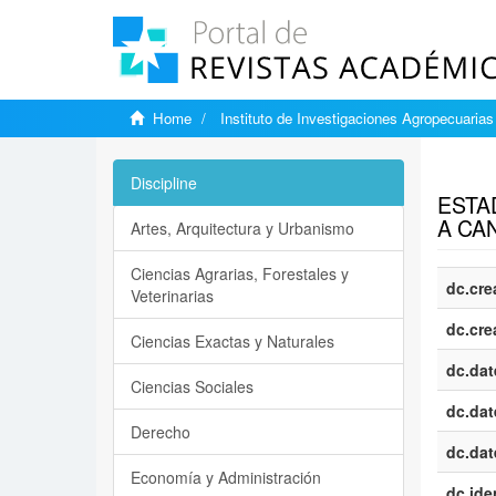
Home
Instituto de Investigaciones Agropecuarias
Show si
Discipline
ESTA
A CAN
Artes, Arquitectura y Urbanismo
Ciencias Agrarias, Forestales y
dc.cre
Veterinarias
dc.cre
Ciencias Exactas y Naturales
dc.dat
Ciencias Sociales
dc.dat
Derecho
dc.dat
Economía y Administración
dc.iden