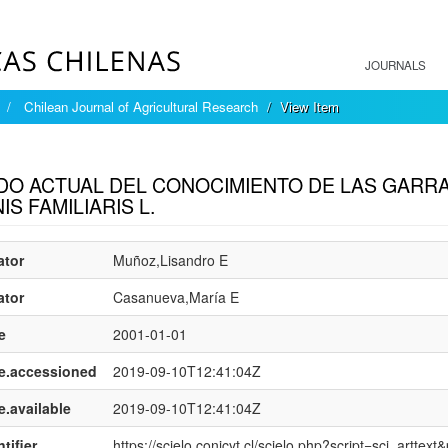
JOURNALS
Chilean Journal of Agricultural Research
View Item
mple item record
DO ACTUAL DEL CONOCIMIENTO DE LAS GARRAP
IS FAMILIARIS L.
ator
Muñoz,Lisandro E
ator
Casanueva,María E
e
2001-01-01
e.accessioned
2019-09-10T12:41:04Z
e.available
2019-09-10T12:41:04Z
tifier
https://scielo.conicyt.cl/scielo.php?script=sci_art