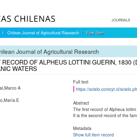
JOURNALS
Chilean Journal of Agricultural Research
View Item
ilean Journal of Agricultural Research
T RECORD OF ALPHEUS LOTTINI GUERIN, 1830 
NIC WATERS
Full text
al,Marco A
https://scielo.conicyt.cl/scie
o,María.E
Abstract
The first record of Alpheus lotti
It is the second record of the fa
Metadata
Show full item record