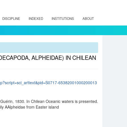
DISCIPLINE
INDEXED
INSTITUTIONS
ABOUT
(DECAPODA, ALPHEIDAE) IN CHILEAN
lo.php?script=sci_arttext&pid=S0717-65382001000200013
ni Guérin, 1830. In Chilean Oceanic waters is presented.
mily AAlpheidae from Easter island