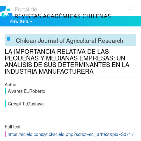
Toggl
navig
View Item
Chilean Journal of Agricultural Research
LA IMPORTANCIA RELATIVA DE LAS
PEQUEÑAS Y MEDIANAS EMPRESAS: UN
ANALISIS DE SUS DETERMINANTES EN LA
INDUSTRIA MANUFACTURERA
Author
Alvarez E.,Roberto
Crespi T.,Gustavo
Full text
https://scielo.conicyt.cl/scielo.php?script=sci_arttext&pid=S0717-