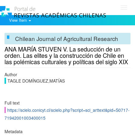
Toggl
navig
View Item
Chilean Journal of Agricultural Research
ANA MARÍA STUVEN V. La seducción de un
orden. Las elites y la construcción de Chile en
las polémicas culturales y políticas del siglo XIX
Author
TAGLE DOMÍNGUEZ,MATÍAS
Full text
https://scielo.conicyt.cl/scielo.php?script=sci_arttext&pid=S0717-
71942001003400015
Metadata