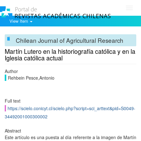
Toggl
navig
View Item
Chilean Journal of Agricultural Research
Martín Lutero en la historiografía católica y en la
Iglesia católica actual
Author
Rehbein Pesce,Antonio
Full text
https://scielo.conicyt.cl/scielo.php?script=sci_arttext&pid=S0049-
34492001000300002
Abstract
Este artículo es una puesta al día referente a la imagen de Martín