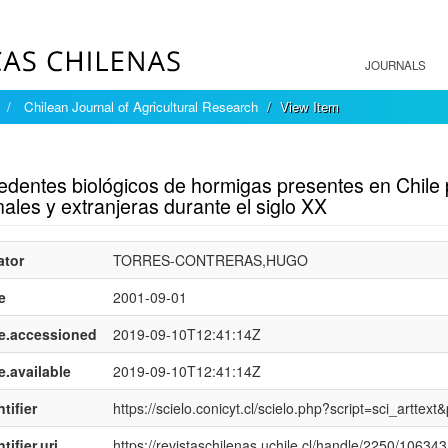
JOURNALS
Chilean Journal of Agricultural Research
View Item
mple item record
dentes biológicos de hormigas presentes en Chile p
ales y extranjeras durante el siglo XX
ator
TORRES-CONTRERAS,HUGO
e
2001-09-01
e.accessioned
2019-09-10T12:41:14Z
e.available
2019-09-10T12:41:14Z
tifier
https://scielo.conicyt.cl/scielo.php?script=sci_art
tifier.uri
https://revistaschilenas.uchile.cl/handle/2250/106343