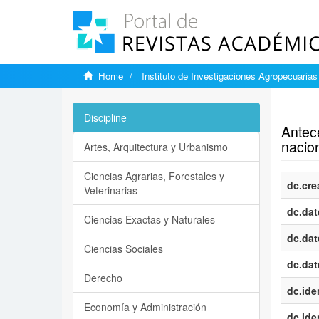
Home
Instituto de Investigaciones Agropecuarias
Show si
Discipline
Antece
nacion
Artes, Arquitectura y Urbanismo
Ciencias Agrarias, Forestales y
dc.cre
Veterinarias
dc.dat
Ciencias Exactas y Naturales
dc.dat
Ciencias Sociales
dc.dat
Derecho
dc.iden
Economía y Administración
dc.iden