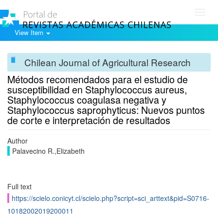
Toggl
navig
View Item
Chilean Journal of Agricultural Research
Métodos recomendados para el estudio de
susceptibilidad en Staphylococcus aureus,
Staphylococcus coagulasa negativa y
Staphylococcus saprophyticus: Nuevos puntos
de corte e interpretación de resultados
Author
Palavecino R.,Elizabeth
Full text
https://scielo.conicyt.cl/scielo.php?script=sci_arttext&pid=S0716-
10182002019200011