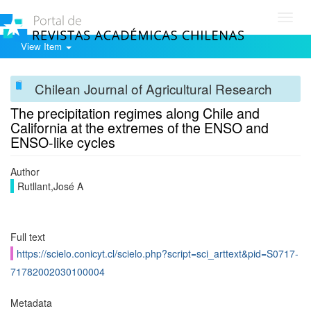
Toggl
navig
View Item
Chilean Journal of Agricultural Research
The precipitation regimes along Chile and
California at the extremes of the ENSO and
ENSO-like cycles
Author
Rutllant,José A
Full text
https://scielo.conicyt.cl/scielo.php?script=sci_arttext&pid=S0717-
71782002030100004
Metadata