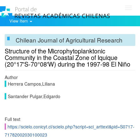
Toggl
navig
View Item
Chilean Journal of Agricultural Research
Structure of the Microphytoplanktonic
Community in the Coastal Zone of Iquique
(20°17'S-70°08'W) during the 1997-98 El Niño
Author
Herrera Campos,Liliana
Santander Pulgar,Edgardo
Full text
https://scielo.conicyt.cl/scielo.php?script=sci_arttext&pid=S0717-
71782002030100023