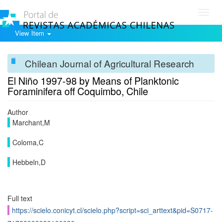
Toggl
navig
View Item
Chilean Journal of Agricultural Research
El Niño 1997-98 by Means of Planktonic
Foraminifera off Coquimbo, Chile
Author
Marchant,M
Coloma,C
Hebbeln,D
Full text
https://scielo.conicyt.cl/scielo.php?script=sci_arttext&pid=S0717-