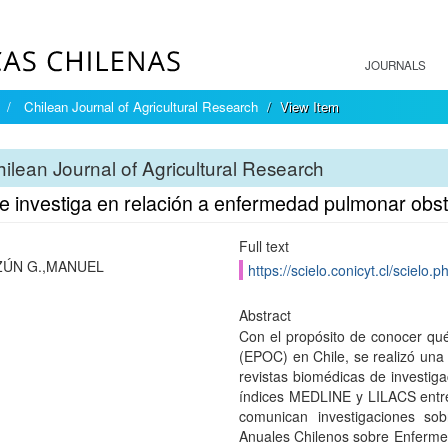
JOURNALS
Chilean Journal of Agricultural Research
View Item
ilean Journal of Agricultural Research
 investiga en relación a enfermedad pulmonar obstr
Full text
ÚN G.,MANUEL
https://scielo.conicyt.cl/scie
Abstract
Con el propósito de conocer qu
(EPOC) en Chile, se realizó una 
revistas biomédicas de investig
índices MEDLINE y LILACS entr
comunican investigaciones s
Anuales Chilenos sobre Enferme