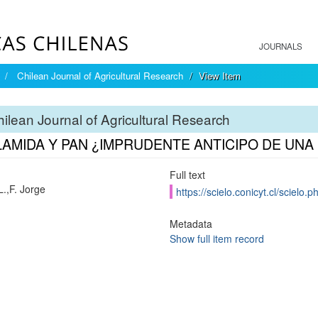
JOURNALS
Chilean Journal of Agricultural Research
View Item
ilean Journal of Agricultural Research
LAMIDA Y PAN ¿IMPRUDENTE ANTICIPO DE UNA
Full text
L.,F. Jorge
https://scielo.conicyt.cl/scie
Metadata
Show full item record