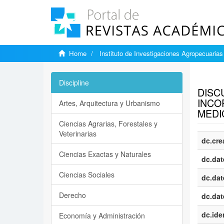
Home
Instituto de Investigaciones Agropecuarias
Show si
Discipline
DISC
INCO
Artes, Arquitectura y Urbanismo
MEDI
Ciencias Agrarias, Forestales y
Veterinarias
dc.cre
Ciencias Exactas y Naturales
dc.dat
Ciencias Sociales
dc.dat
Derecho
dc.dat
dc.iden
Economía y Administración