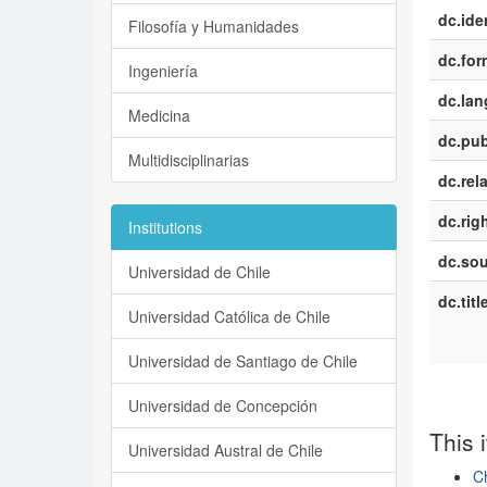
dc.iden
Filosofía y Humanidades
dc.for
Ingeniería
dc.la
Medicina
dc.pub
Multidisciplinarias
dc.rel
dc.rig
Institutions
dc.sou
Universidad de Chile
dc.titl
Universidad Católica de Chile
Universidad de Santiago de Chile
Universidad de Concepción
This 
Universidad Austral de Chile
Ch