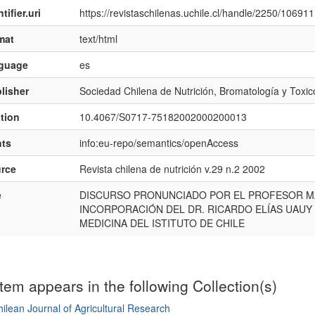
tifier.uri
https://revistaschilenas.uchile.cl/handle/2250/106911
mat
text/html
nguage
es
lisher
Sociedad Chilena de Nutrición, Bromatología y Toxic
ation
10.4067/S0717-75182002000200013
hts
info:eu-repo/semantics/openAccess
rce
Revista chilena de nutrición v.29 n.2 2002
e
DISCURSO PRONUNCIADO POR EL PROFESOR MA
INCORPORACIÓN DEL DR. RICARDO ELÍAS UAUY
MEDICINA DEL ISTITUTO DE CHILE
item appears in the following Collection(s)
ilean Journal of Agricultural Research