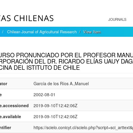
JOURNALS
Chilean Journal of Agricultural Research
View Item
mple item record
URSO PRONUNCIADO POR EL PROFESOR MANUE
RPORACIÓN DEL DR. RICARDO ELÍAS UAUY DAG
CINA DEL ISTITUTO DE CHILE
ator
García de los Ríos A.,Manuel
e
2002-08-01
e.accessioned
2019-09-10T12:42:06Z
e.available
2019-09-10T12:42:06Z
tifier
https://scielo.conicyt.cl/scielo.php?script=sci_art