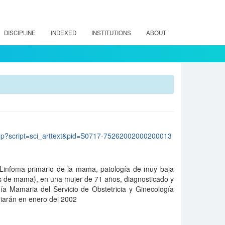
DISCIPLINE
INDEXED
INSTITUTIONS
ABOUT
lo.php?script=sci_arttext&pid=S0717-75262002000200013
 Linfoma primario de la mama, patología de muy baja
s de mama), en una mujer de 71 años, diagnosticado y
ía Mamaria del Servicio de Obstetricia y Ginecología
rriarán en enero del 2002