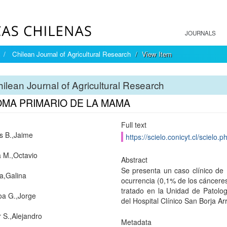
JOURNALS
Chilean Journal of Agricultural Research
View Item
ilean Journal of Agricultural Research
OMA PRIMARIO DE LA MAMA
Full text
s B.,Jaime
https://scielo.conicyt.cl/scie
a M.,Octavio
Abstract
Se presenta un caso clínico de
a,Galina
ocurrencia (0,1% de los cáncere
tratado en la Unidad de Patolog
a G.,Jorge
del Hospital Clínico San Borja A
 S.,Alejandro
Metadata