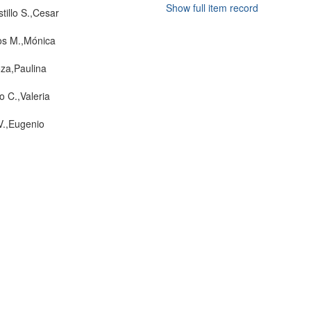
Show full item record
tillo S.,Cesar
s M.,Mónica
za,Paulina
o C.,Valeria
V.,Eugenio