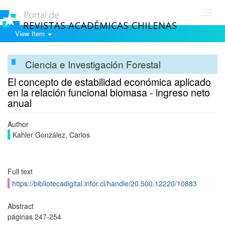
Toggl
navig
View Item
Ciencia e Investigación Forestal
El concepto de estabilidad económica aplicado
en la relación funcional biomasa - ingreso neto
anual
Author
Kahler González, Carlos
Full text
https://bibliotecadigital.infor.cl/handle/20.500.12220/10883
Abstract
páginas 247-254