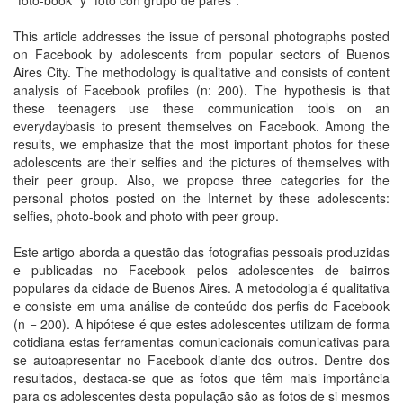
“foto-book” y “foto con grupo de pares”.
This article addresses the issue of personal photographs posted
on Facebook by adolescents from popular sectors of Buenos
Aires City. The methodology is qualitative and consists of content
analysis of Facebook profiles (n: 200). The hypothesis is that
these teenagers use these communication tools on an
everydaybasis to present themselves on Facebook. Among the
results, we emphasize that the most important photos for these
adolescents are their selfies and the pictures of themselves with
their peer group. Also, we propose three categories for the
personal photos posted on the Internet by these adolescents:
selfies, photo-book and photo with peer group.
Este artigo aborda a questão das fotografias pessoais produzidas
e publicadas no Facebook pelos adolescentes de bairros
populares da cidade de Buenos Aires. A metodologia é qualitativa
e consiste em uma análise de conteúdo dos perfis do Facebook
(n = 200). A hipótese é que estes adolescentes utilizam de forma
cotidiana estas ferramentas comunicacionais comunicativas para
se autoapresentar no Facebook diante dos outros. Dentre dos
resultados, destaca-se que as fotos que têm mais importância
para os adolescentes desta população são as fotos de si mesmos