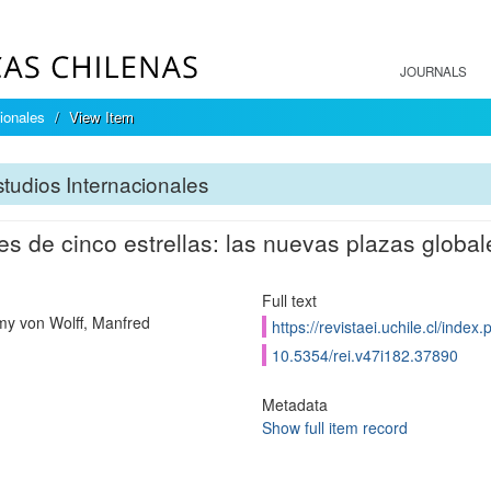
JOURNALS
ionales
View Item
tudios Internacionales
es de cinco estrellas: las nuevas plazas globale
Full text
my von Wolff, Manfred
https://revistaei.uchile.cl/index
10.5354/rei.v47i182.37890
Metadata
Show full item record