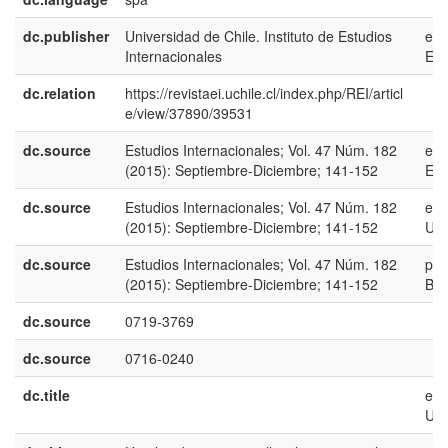
dc.publisher
Universidad de Chile. Instituto de Estudios
es-
Internacionales
ES
dc.relation
https://revistaei.uchile.cl/index.php/REI/articl
e/view/37890/39531
dc.source
Estudios Internacionales; Vol. 47 Núm. 182
es-
(2015): Septiembre-Diciembre; 141-152
ES
dc.source
Estudios Internacionales; Vol. 47 Núm. 182
en-
(2015): Septiembre-Diciembre; 141-152
US
dc.source
Estudios Internacionales; Vol. 47 Núm. 182
pt-
(2015): Septiembre-Diciembre; 141-152
BR
dc.source
0719-3769
dc.source
0716-0240
dc.title
en-
US