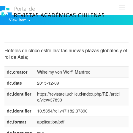
Toggl
navig
View Item
Show simple item record
Hoteles de cinco estrellas: las nuevas plazas globales y el
rol de Asia;
dc.creator
Wilhelmy von Wolff, Manfred
dc.date
2015-12-09
dc.identifier
https://revistaei.uchile.cl/index.php/REI/articl
e/view/37890
dc.identifier
10.5354/rei.v47i182.37890
dc.format
application/pdf
dc.language
spa