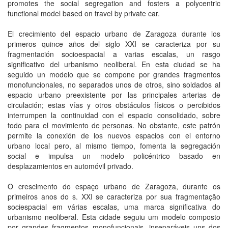
promotes the social segregation and fosters a polycentric
functional model based on travel by private car.
El crecimiento del espacio urbano de Zaragoza durante los
primeros quince años del siglo XXI se caracteriza por su
fragmentación socioespacial a varias escalas, un rasgo
significativo del urbanismo neoliberal. En esta ciudad se ha
seguido un modelo que se compone por grandes fragmentos
monofuncionales, no separados unos de otros, sino soldados al
espacio urbano preexistente por las principales arterias de
circulación; estas vías y otros obstáculos físicos o percibidos
interrumpen la continuidad con el espacio consolidado, sobre
todo para el movimiento de personas. No obstante, este patrón
permite la conexión de los nuevos espacios con el entorno
urbano local pero, al mismo tiempo, fomenta la segregación
social e impulsa un modelo policéntrico basado en
desplazamientos en automóvil privado.
O crescimento do espaço urbano de Zaragoza, durante os
primeiros anos do s. XXI se caracteriza por sua fragmentação
sociespacial em várias escalas, uma marca significativa do
urbanismo neoliberal. Esta cidade seguiu um modelo composto
por grandes fragmentos monofuncionais, inseparáveis uns dos