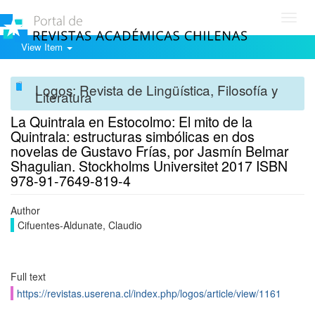
Toggl
navig
View Item
Logos: Revista de Lingüística, Filosofía y
Literatura
La Quintrala en Estocolmo: El mito de la
Quintrala: estructuras simbólicas en dos
novelas de Gustavo Frías, por Jasmín Belmar
Shagulian. Stockholms Universitet 2017 ISBN
978-91-7649-819-4
Author
Cifuentes-Aldunate, Claudio
Full text
https://revistas.userena.cl/index.php/logos/article/view/1161