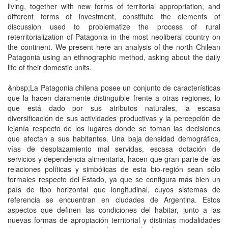
living, together with new forms of territorial appropriation, and
different forms of investment, constitute the elements of
discussion used to problematize the process of rural
reterritorialization of Patagonia in the most neoliberal country on
the continent. We present here an analysis of the north Chilean
Patagonia using an ethnographic method, asking about the daily
life of their domestic units.
&nbsp;La Patagonia chilena posee un conjunto de características
que la hacen claramente distinguible frente a otras regiones, lo
que está dado por sus atributos naturales, la escasa
diversificación de sus actividades productivas y la percepción de
lejanía respecto de los lugares donde se toman las decisiones
que afectan a sus habitantes. Una baja densidad demográfica,
vías de desplazamiento mal servidas, escasa dotación de
servicios y dependencia alimentaria, hacen que gran parte de las
relaciones políticas y simbólicas de esta bio-región sean sólo
formales respecto del Estado, ya que se configura más bien un
país de tipo horizontal que longitudinal, cuyos sistemas de
referencia se encuentran en ciudades de Argentina. Estos
aspectos que definen las condiciones del habitar, junto a las
nuevas formas de apropiación territorial y distintas modalidades