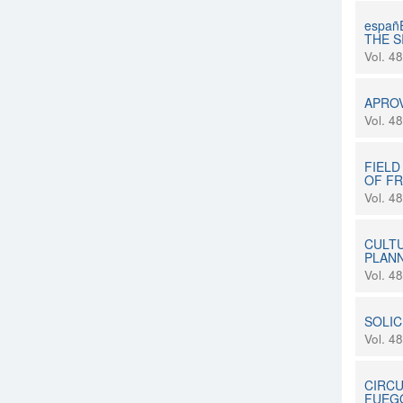
españ
THE S
Vol. 4
APROV
Vol. 4
FIELD
OF F
Vol. 4
CULTU
PLAN
Vol. 4
SOLIC
Vol. 4
CIRCU
FUEGO