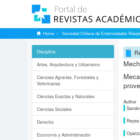
Home
Sociedad Chilena de Enfermedades Respir
Re
Discipline
Mecha
Artes, Arquitectura y Urbanismo
Mecan
Ciencias Agrarias, Forestales y
Veterinarias
prove
Ciencias Exactas y Naturales
Author
Sandov
Ciencias Sociales
Reyes 
Derecho
Oyarz
Economía y Administración