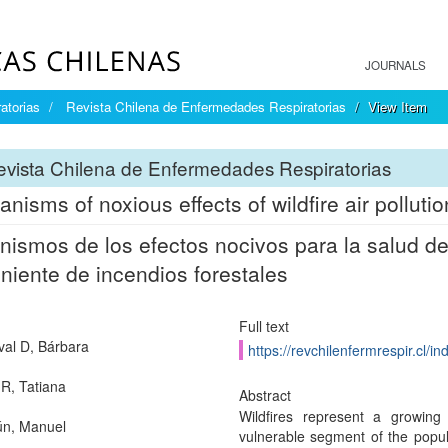
JOURNALS
atorias
Revista Chilena de Enfermedades Respiratorias
View Item
vista Chilena de Enfermedades Respiratorias
nisms of noxious effects of wildfire air pollut
ismos de los efectos nocivos para la salud de
niente de incendios forestales
Full text
al D, Bárbara
https://revchilenfermrespir.cl/
R, Tatiana
Abstract
Wildfires represent a growing 
ún, Manuel
vulnerable segment of the popul