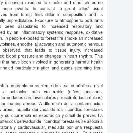
tory diseases) exposed to smoke and other air borne
these events. In contrast to great cities’ usual
ives from forest fires differ in composition and its
lly unpredictable. Exposure to atmospheric pollutants
as been associated to increased respiratory and
ated by an inflammatory systemic response, oxidative
on. In people exposed to forest fire smoke an increased
ytokines, endothelial activation and autonomic nervous
observed, that leads to tissue injury, increased
sed blood pressure and changes in heart rhythm. This
that have been involved in generating harmful health
inhaled particulate matter and gases steaming from
ntan un problema creciente de la salud pública a nivel
 la población más vulnerable (niños, ancianos,
ermedades cardiovasculares o respiratorias crónicas)
taminantes aéreos. A diferencia de la contaminación
 urbes, aquella derivada de los incendios forestales
y su ocurrencia es esporádica y difícil de prever. La
féricos derivados de incendios forestales se asocia a
ratoria y cardiovascular, mediada por una respuesta