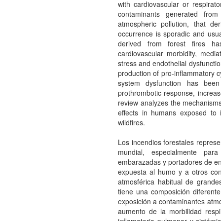
with cardiovascular or respira
contaminants generated from 
atmospheric pollution, that der
occurrence is sporadic and usua
derived from forest fires h
cardiovascular morbidity, medi
stress and endothelial dysfuncti
production of pro-inflammatory c
system dysfunction has been 
prothrombotic response, increa
review analyzes the mechanisms 
effects in humans exposed to 
wildfires.
Los incendios forestales represe
mundial, especialmente para
embarazadas y portadores de enf
expuesta al humo y a otros con
atmosférica habitual de grandes
tiene una composición diferente 
exposición a contaminantes atmos
aumento de la morbilidad respi