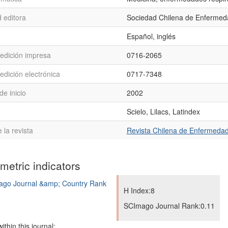
 editora
Sociedad Chilena de Enfermeda
Español, inglés
 edición impresa
0716-2065
edición electrónica
0717-7348
e inicio
2002
Scielo, Lilacs, Latindex
la revista
Revista Chilena de Enfermedad
ometric indicators
H Index:8
SCImago Journal Rank:0.11
ithin this journal: