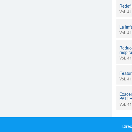
Redefi
Vol. 4
La lin
Vol. 4
Reducc
respir
Vol. 4
Featur
Vol. 4
Exacer
PATTER
Vol. 4
Direc