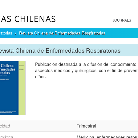
JOURNALS
atorias
Revista Chilena de Enfermedades Respiratorias
vista Chilena de Enfermedades Respiratorias
Publicación destinada a la difusión del conocimiento
aspectos médicos y quirúrgicos, con el fin de preveni
niños.
cidad
Trimestral
emática
Medicina, enfermedades respir