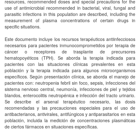
resources, recommended doses and special precautions for the
use of antimicrobial recommended in bacterial, viral, fungal and
parasitic infections in this population are described, including the
measurement of plasma concentrations of certain drugs in
specific situations.
Este documento incluye los recursos terapéuticos antiinfecciosos
necesarios para pacientes inmunocomprometidos por terapia de
cáncer o receptores de trasplante de precursores
hematopoyéticos (TPH). Se aborda la terapia indicada para
pacientes con las situaciones clínicas prevalentes en esta
población y la terapia indicada para algunos microorganismos
específicos. Según presentación clínica, se aborda el manejo de
pacientes con: neutropenia febril sin foco, sepsis, infecciones del
sistema nervioso central, neumonía, infecciones de piel y tejidos
blandos, enterocolitis neutropénica e infección del tracto urinario.
Se describe el arsenal terapéutico necesario, las dosis
recomendadas y las precauciones especiales para el uso de
antibacterianos, antivirales, antifúngicos y antiparasitarios en esta
población, incluida la medición de concentraciones plasmáticas
de ciertos fármacos en situaciones específicas.