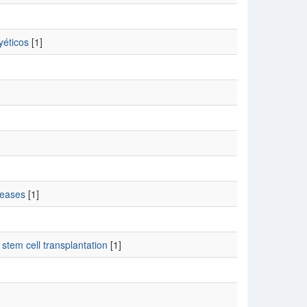
yéticos
[1]
]
seases
[1]
 stem cell transplantation
[1]