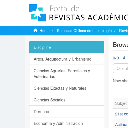
Home
Sociedad Chilena de Infectología
Revis
Brows
Discipline
0-9
A
Artes, Arquitectura y Urbanismo
Ciencias Agrarias, Forestales y
Veterinarias
Now sho
Ciencias Exactas y Naturales
Ciencias Sociales
Subjec
Derecho
21st ce
Economía y Administración
Actino