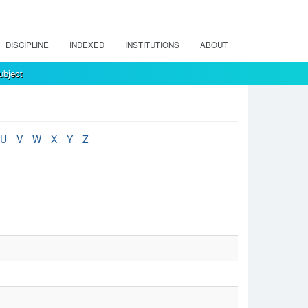
DISCIPLINE
INDEXED
INSTITUTIONS
ABOUT
ubject
U
V
W
X
Y
Z