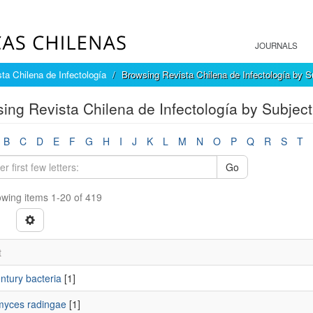
JOURNALS
ta Chilena de Infectología
Browsing Revista Chilena de Infectología by S
ing Revista Chilena de Infectología by Subject
B
C
D
E
F
G
H
I
J
K
L
M
N
O
P
Q
R
S
T
Go
wing items 1-20 of 419
t
ntury bacteria
[1]
myces radingae
[1]