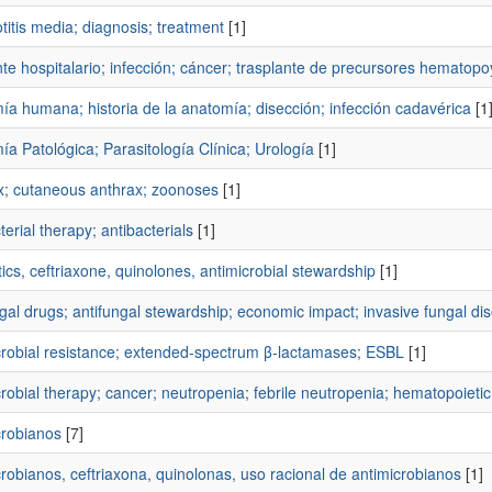
titis media; diagnosis; treatment
[1]
e hospitalario; infección; cáncer; trasplante de precursores hematopo
a humana; historia de la anatomía; disección; infección cadavérica
[1
a Patológica; Parasitología Clínica; Urología
[1]
x; cutaneous anthrax; zoonoses
[1]
terial therapy; antibacterials
[1]
tics, ceftriaxone, quinolones, antimicrobial stewardship
[1]
gal drugs; antifungal stewardship; economic impact; invasive fungal di
crobial resistance; extended-spectrum β-lactamases; ESBL
[1]
robial therapy; cancer; neutropenia; febrile neutropenia; hematopoietic
crobianos
[7]
robianos, ceftriaxona, quinolonas, uso racional de antimicrobianos
[1]