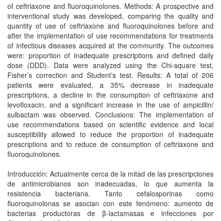
of ceftriaxone and fluoroquinolones. Methods: A prospective and
interventional study was developed, comparing the quality and
quantity of use of ceftriaxone and fluoroquinolones before and
after the implementation of use recommendations for treatments
of infectious diseases acquired at the community. The outcomes
were: proportion of inadequate prescriptions and defined daily
dose (DDD). Data were analyzed using the Chi-square test,
Fisher’s correction and Student’s test. Results: A total of 206
patients were evaluated, a 35% decrease in inadequate
prescriptions, a decline in the consumption of ceftriaxone and
levofloxacin, and a significant increase in the use of ampicillin/
sulbactam was observed. Conclusions: The implementation of
use recommendations based on scientific evidence and local
susceptibility allowed to reduce the proportion of inadequate
prescriptions and to reduce de consumption of ceftriaxone and
fluoroquinolones.
Introducción: Actualmente cerca de la mitad de las prescripciones
de antimicrobianos son inadecuadas, lo que aumenta la
resistencia bacteriana. Tanto cefalosporinas como
fluoroquinolonas se asocian con este fenómeno: aumento de
bacterias productoras de β-lactamasas e infecciones por