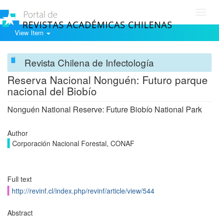
Toggl
navig
View Item
Revista Chilena de Infectología
Reserva Nacional Nonguén: Futuro parque
nacional del Biobío
Nonguén National Reserve: Future Biobío National Park
Author
Corporación Nacional Forestal, CONAF
Full text
http://revinf.cl/index.php/revinf/article/view/544
Abstract