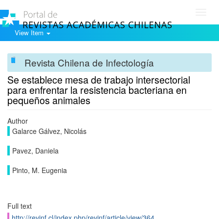
Toggl
navig
View Item
Revista Chilena de Infectología
Se establece mesa de trabajo intersectorial
para enfrentar la resistencia bacteriana en
pequeños animales
Author
Galarce Gálvez, Nicolás
Pavez, Daniela
Pinto, M. Eugenia
Full text
http://revinf.cl/index.php/revinf/article/view/364