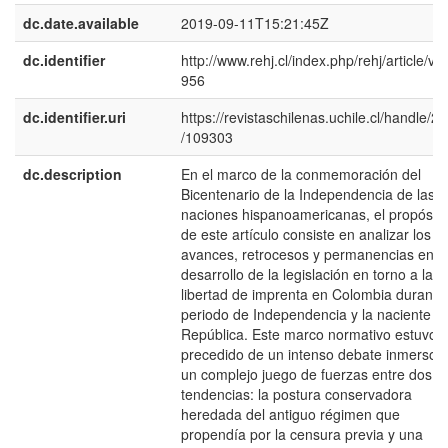
dc.date.available
2019-09-11T15:21:45Z
dc.identifier
http://www.rehj.cl/index.php/rehj/article/vi
956
dc.identifier.uri
https://revistaschilenas.uchile.cl/handle/2
/109303
dc.description
En el marco de la conmemoración del
Bicentenario de la Independencia de las
naciones hispanoamericanas, el propósito
de este artículo consiste en analizar los
avances, retrocesos y permanencias en e
desarrollo de la legislación en torno a la
libertad de imprenta en Colombia durante 
periodo de Independencia y la naciente
República. Este marco normativo estuvo
precedido de un intenso debate inmerso 
un complejo juego de fuerzas entre dos
tendencias: la postura conservadora
heredada del antiguo régimen que
propendía por la censura previa y una