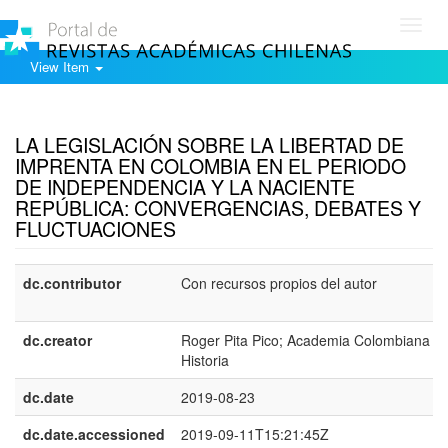
Toggl
navig
View Item
Show simple item record
LA LEGISLACIÓN SOBRE LA LIBERTAD DE
IMPRENTA EN COLOMBIA EN EL PERIODO
DE INDEPENDENCIA Y LA NACIENTE
REPÚBLICA: CONVERGENCIAS, DEBATES Y
FLUCTUACIONES
dc.contributor
Con recursos propios del autor
dc.creator
Roger Pita Pico; Academia Colombiana d
Historia
dc.date
2019-08-23
dc.date.accessioned
2019-09-11T15:21:45Z