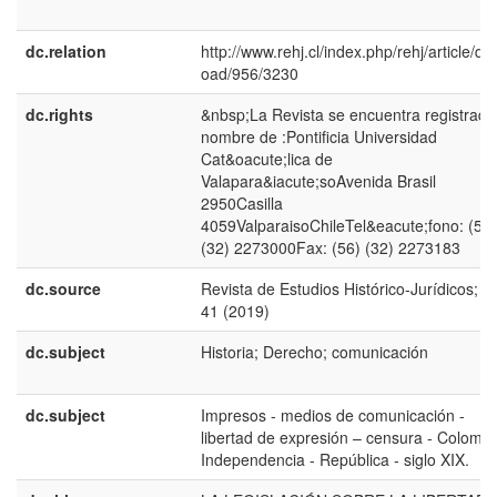
dc.relation
http://www.rehj.cl/index.php/rehj/article/do
oad/956/3230
dc.rights
&nbsp;La Revista se encuentra registrada
nombre de :Pontificia Universidad
Cat&oacute;lica de
Valapara&iacute;soAvenida Brasil
2950Casilla
4059ValparaisoChileTel&eacute;fono: (56)
(32) 2273000Fax: (56) (32) 2273183
dc.source
Revista de Estudios Histórico-Jurídicos; N
41 (2019)
dc.subject
Historia; Derecho; comunicación
dc.subject
Impresos - medios de comunicación -
libertad de expresión – censura - Colombi
Independencia - República - siglo XIX.