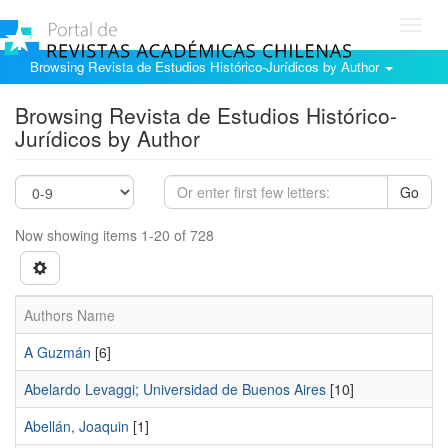
Toggl
navig
Browsing Revista de Estudios Histórico-Jurídicos by Author
Browsing Revista de Estudios Histórico-
Jurídicos by Author
Go
Now showing items 1-20 of 728
Authors Name
A Guzmán
[6]
Abelardo Levaggi; Universidad de Buenos Aires
[10]
Abellán, Joaquin
[1]