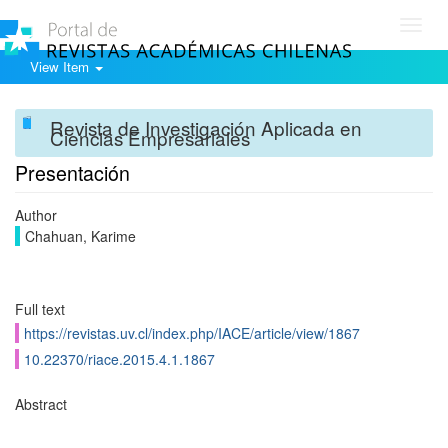
Toggl
navig
View Item
Revista de Investigación Aplicada en
Ciencias Empresariales
Presentación
Author
Chahuan, Karime
Full text
https://revistas.uv.cl/index.php/IACE/article/view/1867
10.22370/riace.2015.4.1.1867
Abstract