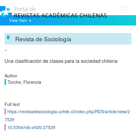
Toggl
navig
View Item
Revista de Sociología
-
Una clasificación de clases para la sociedad chilena
Author
Torche, Florencia
Full text
https://revistadesociologia.uchile.cl/index.php/RDS/article/view/2
7529
10.5354/rds.v0i20.27529