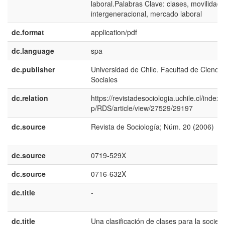
laboral.Palabras Clave: clases, movilidad
intergeneracional, mercado laboral
dc.format
application/pdf
dc.language
spa
dc.publisher
Universidad de Chile. Facultad de Ciencia
Sociales
dc.relation
https://revistadesociologia.uchile.cl/index.
p/RDS/article/view/27529/29197
dc.source
Revista de Sociología; Núm. 20 (2006)
dc.source
0719-529X
dc.source
0716-632X
dc.title
-
dc.title
Una clasificación de clases para la socied