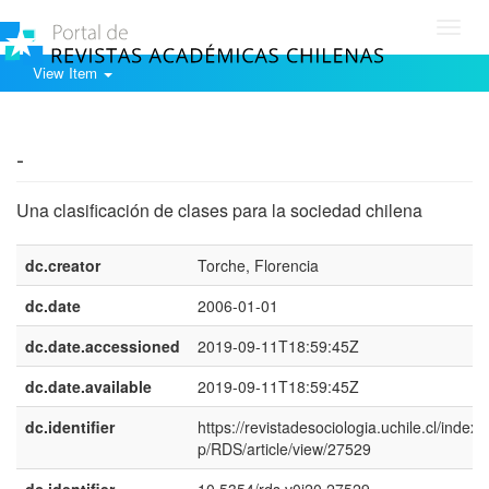
Toggl
navig
View Item
Show simple item record
-
Una clasificación de clases para la sociedad chilena
dc.creator
Torche, Florencia
dc.date
2006-01-01
dc.date.accessioned
2019-09-11T18:59:45Z
dc.date.available
2019-09-11T18:59:45Z
dc.identifier
https://revistadesociologia.uchile.cl/index.
p/RDS/article/view/27529