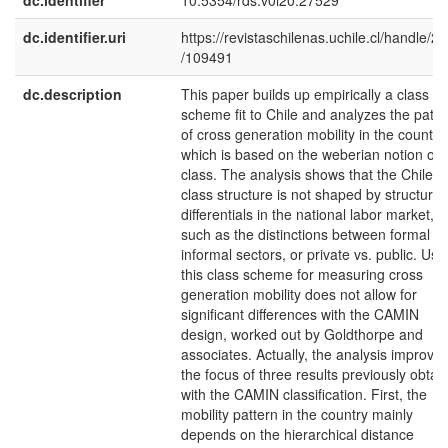
dc.identifier
10.5354/rds.v0i20.27529
dc.identifier.uri
https://revistaschilenas.uchile.cl/handle/2
/109491
dc.description
This paper builds up empirically a class
scheme fit to Chile and analyzes the patte
of cross generation mobility in the country,
which is based on the weberian notion of
class. The analysis shows that the Chilea
class structure is not shaped by structural
differentials in the national labor market,
such as the distinctions between formal a
informal sectors, or private vs. public. Usi
this class scheme for measuring cross
generation mobility does not allow for
significant differences with the CAMIN
design, worked out by Goldthorpe and
associates. Actually, the analysis improve
the focus of three results previously obtai
with the CAMIN classification. First, the
mobility pattern in the country mainly
depends on the hierarchical distance