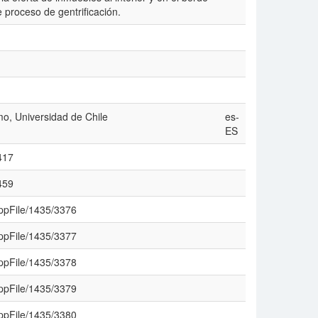
e proceso de gentrificación.
smo, Universidad de Chile
es-
ES
1417
1459
SuppFile/1435/3376
SuppFile/1435/3377
SuppFile/1435/3378
SuppFile/1435/3379
SuppFile/1435/3380