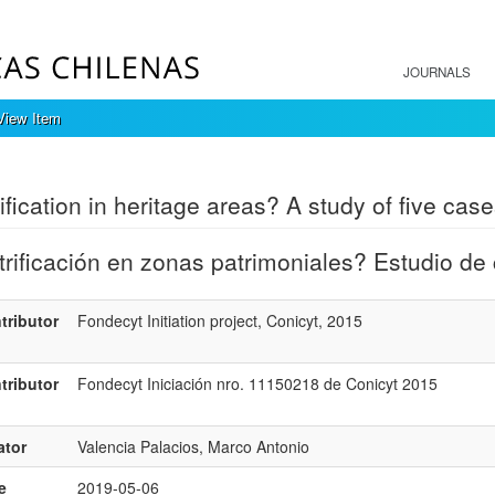
JOURNALS
View Item
mple item record
ification in heritage areas? A study of five case
rificación en zonas patrimoniales? Estudio de
tributor
Fondecyt Initiation project, Conicyt, 2015
tributor
Fondecyt Iniciación nro. 11150218 de Conicyt 2015
ator
Valencia Palacios, Marco Antonio
e
2019-05-06