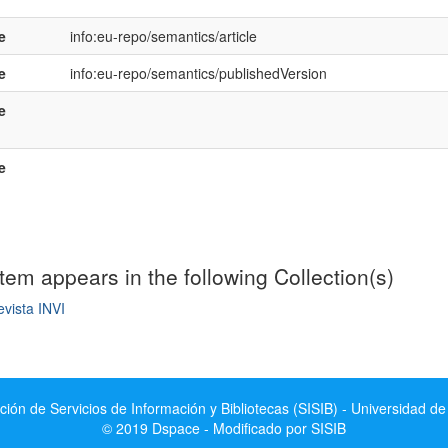
e
info:eu-repo/semantics/article
e
info:eu-repo/semantics/publishedVersion
e
e
item appears in the following Collection(s)
vista INVI
mple item record
ción de Servicios de Información y Bibliotecas (SISIB) - Universidad de
© 2019 Dspace - Modificado por SISIB