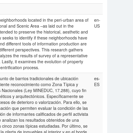
 neighborhoods located in the peri-urban area of
en-
ional and Scenic Area –as laid out in the
US
nded to preserve the historical, aesthetic and
lly seeks to identify if these neighborhoods have
d different tools of information production are
different perspectives. This research gathers
alyzes the results of survey of a representative
 Lastly, it examines the evolution of property
entrification process.
unto de barrios tradicionales de ubicación
es-
eciente reconocimiento como Zona Típica y
ES
s Nacionales (Ley MINEDUC, 17.288), cuyo fin
éticos y arquitectónicos. Específicamente se
esos de deterioro o valorización. Para ello, se
mación que permiten evaluar la condición de las
n de informantes calificados de perfil activista
se analizan los resultados obtenidos de una
cinco zonas típicas estudiadas. Por último, se
la oferta de inmuebles al interior y en el borde