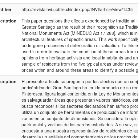
tifier
http://revistainvi.uchile.cl/index.php/INVI/article/view/1435
cription
This paper questions the effects experienced by traditional
Greater Santiago as the result of their recognition as Tradit
National Monuments Act [MINEDUC Act 17,288], which is inte
architectural features of specific areas. This work specifica
undergone processes of deterioration or valuation. To this en
used in order to evaluate the condition of these areas from 
opinions from heritage activists and local inhabitants and an
sample of residents from the five typical areas under review.
prices within and around these areas to identify a possible g
cription
El presente artículo se pregunta por los efectos que un conj
pericéntrica del Gran Santiago ha tenido producto de su r
Pintoresca, figura legal contenida en la Ley de Monumento
es salvaguardar áreas que presentan valores históricos, est
busca reconocer si los sectores declarados han sufrido proc
utiliza un conjunto de herramientas de producción de infor
zonas en un conjunto de dimensiones. Se considera la opinió
patrimonial y vecinos de los barrios estudiados. A su vez, 
encuesta a una muestra representativa de residentes de las 
desarrolla un análisis del comportamiento de los precios de 