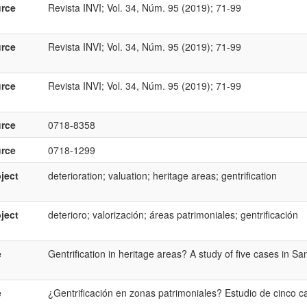
rce
Revista INVI; Vol. 34, Núm. 95 (2019); 71-99
rce
Revista INVI; Vol. 34, Núm. 95 (2019); 71-99
rce
Revista INVI; Vol. 34, Núm. 95 (2019); 71-99
rce
0718-8358
rce
0718-1299
ject
deterioration; valuation; heritage areas; gentrification
ject
deterioro; valorización; áreas patrimoniales; gentrificación
e
Gentrification in heritage areas? A study of five cases in Sa
e
¿Gentrificación en zonas patrimoniales? Estudio de cinco c