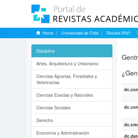
Home
Universidad de Chile
Revista INVI
Show si
Discipline
Gentr
Artes, Arquitectura y Urbanismo
¿Gent
Ciencias Agrarias, Forestales y
Veterinarias
dc.con
Ciencias Exactas y Naturales
dc.con
Ciencias Sociales
Derecho
dc.cre
Economía y Administración
dc.dat