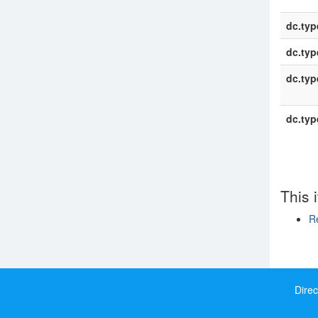
dc.typ
dc.typ
dc.typ
dc.typ
This 
Re
Show si
Direc