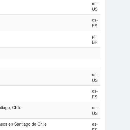
en-
US
es-
ES
pt-
BR
en-
US
es-
ES
ntiago, Chile
en-
US
asos en Santiago de Chile
es-
ES