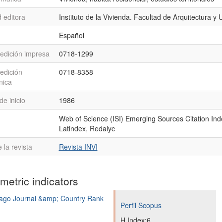
 editora
Instituto de la Vivienda. Facultad de Arquitectura y
Español
 edición impresa
0718-1299
edición
0718-8358
nica
e inicio
1986
Web of Science (ISI) Emerging Sources Citation Inde
Latindex, Redalyc
la revista
Revista INVI
ometric indicators
Perfil Scopus
H Index:6