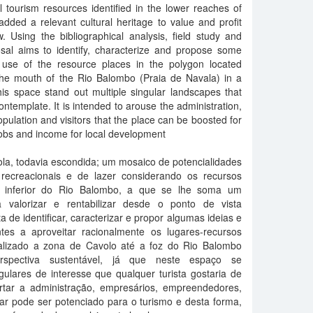
ral tourism resources identified in the lower reaches of
dded a relevant cultural heritage to value and profit
 Using the bibliographical analysis, field study and
osal aims to identify, characterize and propose some
al use of the resource places in the polygon located
he mouth of the Rio Balombo (Praia de Navala) in a
his space stand out multiple singular landscapes that
contemplate. It is intended to arouse the administration,
pulation and visitors that the place can be boosted for
jobs and income for local development
ola, todavia escondida; um mosaico de potencialidades
 recreacionais e de lazer considerando os recursos
o inferior do Rio Balombo, a que se lhe soma um
 a valorizar e rentabilizar desde o ponto de vista
 de identificar, caracterizar e propor algumas ideias e
tes a aproveitar racionalmente os lugares-recursos
calizado a zona de Cavolo até a foz do Rio Balombo
spectiva sustentável, já que neste espaço se
ulares de interesse que qualquer turista gostaria de
rtar a administração, empresários, empreendedores,
gar pode ser potenciado para o turismo e desta forma,