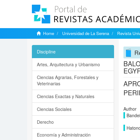
Home
Universidad de La Serena
Revista Univ
Re
Discipline
BALO
Artes, Arquitectura y Urbanismo
EGY
Ciencias Agrarias, Forestales y
APRO
Veterinarias
PERI
Ciencias Exactas y Naturales
Author
Ciencias Sociales
Bandei
Derecho
Hatond
Economía y Administración