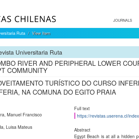
JOURNALS
ersitaria Ruta
View Item
vista Universitaria Ruta
MBO RIVER AND PERIPHERAL LOWER COUR
PT COMMUNITY
VEITAMENTO TURÍSTICO DO CURSO INFER
FERIA, NA COMUNA DO EGITO PRAIA
Full text
ra, Manuel Francisco
https://revistas.userena.cl/inde
a, Luisa Mateus
Abstract
Egypt Beach is at all a hidden pe