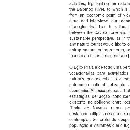
activities, highlighting the natu
the Balombo River, to which is a
from an economic point of view.
structured interviews, our prop
strategies that lead to ration
between the Cavolo zone and t
sustainable perspective, as in t
any nature tourist would like to 
entrepreneurs, entrepreneurs, po
tourism and thus help generate 
O Egito Praia é de todo uma pér
vocacionadas para actividades
naturais que ostenta no curs
património cultural relevante
económico.A nossa proposta trata
estratégias de acção conducen
existente no polígono entre lo
(Praia de Navala) numa per
destacammúltiplaspaisagens sing
contemplar. Se pretende despe
população e visitantes que o lu